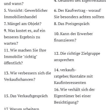
4.
Gefahren des Eigenverkaufs
und wann?
5.
Vorsicht: Gewerblicher
6.
Der Kaufvertrag - worauf
Immobilienhandel
Sie besonders achten sollten
7.
Mängel am Objekt?
8.
Das Preisgespräch
9.
Was kostet es, auf ein
10.
Kann der Erwerber
besseres Ergebnis zu
finanzieren?
warten?
11.
Wie machen Sie Ihre
12.
Die richtige Zielgruppe
Immobilie "richtig"
ansprechen
öffentlich?
14.
verkaufs-
13.
Wie verbessern sich die
ratgeber/Kontakte mit
Verkaufschancen?
Kaufinteressenten
16.
Wie verhält sich der
15.
Das Verkaufsgespräch
Eigentümer bei einer
Besichtigung?
17.
Warum scheitern