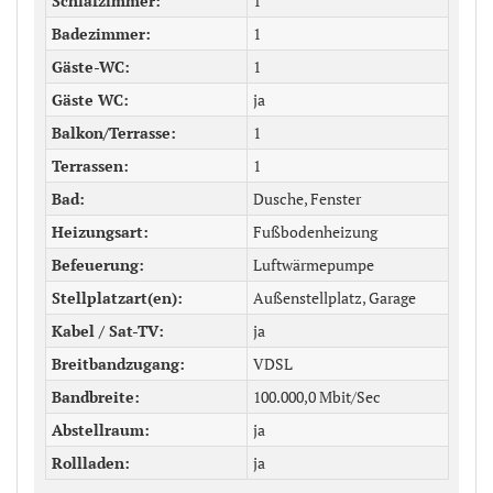
Schlafzimmer
1
Badezimmer
1
Gäste-WC
1
Gäste WC
ja
Balkon/Terrasse
1
Terrassen
1
Bad
Dusche, Fenster
Heizungsart
Fußbodenheizung
Befeuerung
Luftwärmepumpe
Stellplatzart(en)
Außenstellplatz, Garage
Kabel / Sat-TV
ja
Breitbandzugang
VDSL
Bandbreite
100.000,0 Mbit/Sec
Abstellraum
ja
Rollladen
ja