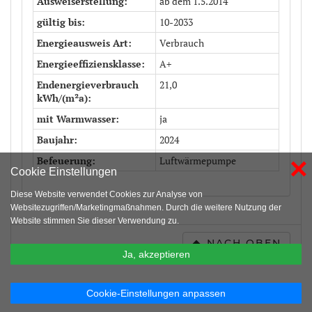
Ausweiserstellung
ab dem 1.5.2014
gültig bis
10-2033
Energieausweis Art
Verbrauch
Energieeffiziensklasse
A+
Endenergieverbrauch
21,0
kWh/(m²a)
mit Warmwasser
ja
Baujahr
2024
×
Befeuerung
Luftwärmepumpe
Cookie Einstellungen
Diese Website verwendet Cookies zur Analyse von
Websitezugriffen/Marketingmaßnahmen. Durch die weitere Nutzung der
Website stimmen Sie dieser Verwendung zu.
NACH OBEN
Ja, akzeptieren
Cookie-Einstellungen anpassen